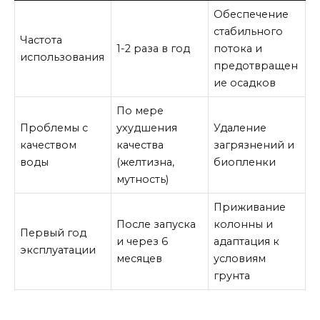
Обеспечение
стабильного
Частота
1-2 раза в год
потока и
использования
предотвращен
ие осадков
По мере
Проблемы с
ухудшения
Удаление
качеством
качества
загрязнений и
воды
(желтизна,
биопленки
мутность)
Приживание
После запуска
колонны и
Первый год
и через 6
адаптация к
эксплуатации
месяцев
условиям
грунта